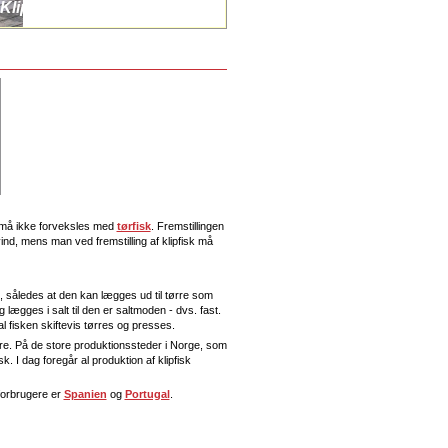
Klip Klip - Fisk Fisk - Klipfisk
k må ikke forveksles med
tørfisk
. Fremstillingen
ind, mens man ved fremstilling af klipfisk må
s, således at den kan lægges ud til tørre som
 lægges i salt til den er saltmoden - dvs. fast.
l fisken skiftevis tørres og presses.
tørre. På de store produktionssteder i Norge, som
isk. I dag foregår al produktion af klipfisk
 forbrugere er
Spanien
og
Portugal
.