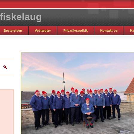
pfiskelaug
Bestyrelsen
Vedtægter
Privatlivspolitik
Kontakt os
Ka