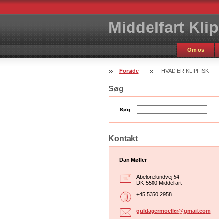
Middelfart Kli
Om os
Forside
HVAD ER KLIPFISK
Søg
Søg:
Kontakt
Dan Møller
Abelonelundvej 54
DK-5500 Middelfart
+45 5350 2958
guldager
moeller@
gmail.co
m