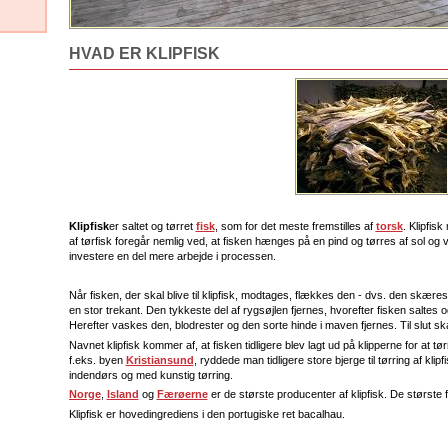
HVAD ER KLIPFISK
Klipfisk
er saltet og tørret
fisk
, som for det meste fremstilles af
torsk
. Klipfis
af tørfisk foregår nemlig ved, at fisken hænges på en pind og tørres af sol og v
investere en del mere arbejde i processen.
Når fisken, der skal blive til klipfisk, modtages, flækkes den - dvs. den skære
en stor trekant. Den tykkeste del af rygsøjlen fjernes, hvorefter fisken saltes og
Herefter vaskes den, blodrester og den sorte hinde i maven fjernes. Til slut ska
Navnet klipfisk kommer af, at fisken tidligere blev lagt ud på klipperne for at 
f.eks. byen
Kristiansund
, ryddede man tidligere store bjerge til tørring af klipf
indendørs og med kunstig tørring.
Norge
,
Island
og
Færøerne
er de største producenter af klipfisk. De største
Klipfisk er hovedingrediens i den portugiske ret bacalhau.