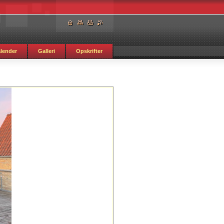
lender
Galleri
Opskrifter