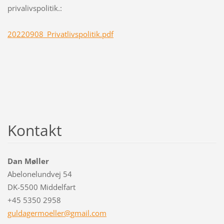
privalivspolitik.:
20220908_Privatlivspolitik.pdf
Kontakt
Dan Møller
Abelonelundvej 54
DK-5500 Middelfart
+45 5350 2958
guldager
moeller@
gmail.co
m